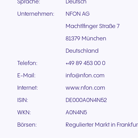
Sprache:
Deutsch
Unternehmen:
NFON AG
Machtlfinger Straße 7
81379 München
Deutschland
Telefon:
+49 89 453 00 0
E-Mail:
info@nfon.com
Internet:
www.nfon.com
ISIN:
DE000A0N4N52
WKN:
A0N4N5
Börsen:
Regulierter Markt in Frankfu