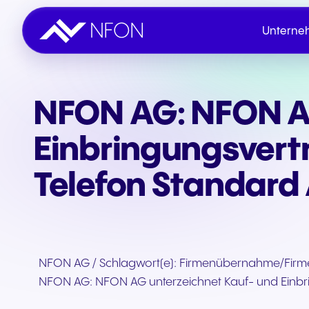
Unterne
NFON AG: NFON AG
Unternehmen
Innovation
Nachhaltigkeit & ESG
IR-Übersicht
Kontaktieren Sie NFON
Einbringungsvert
Aktie
Telefon Standard
Veröffentlichungen
NFON AG / Schlagwort(e): Firmenübernahme/Fi
Veranstaltungen
NFON AG: NFON AG unterzeichnet Kauf- und Einbri