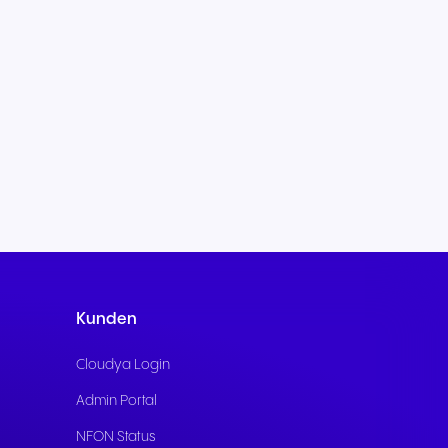
Kunden
Cloudya Login
Admin Portal
NFON Status