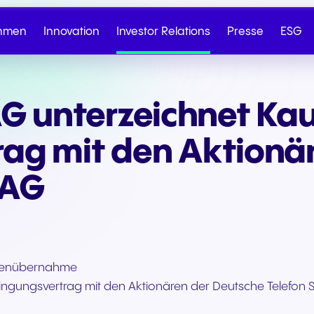
hmen
Innovation
Investor Relations
Presse
ESG
 unterzeichnet Kau
Über NFON
Geschäftskommunikation
Corporate Governan
Künstliche Intelligen
Nachhaltigkeit bei NFON
Unsere Meilensteine
Kontakt Vertrieb
Kontaktieren S
IR auf einen Blick
Kennzahlen
rag mit den Aktionä
den Support
 AG
Kontakt
rmenübernahme
ngungsvertrag mit den Aktionären der Deutsche Telefon 