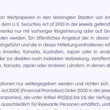
von Wertpapieren in den Vereinigten Staaten von Am
em U.S. Securities Act of 1933 in der jeweils geltenden
Amerika nur mit vorheriger Registrierung oder auf 
oten werden. Ein öffentliches Angebot der in diese
rchgeführt und die in dieser Mitteilung enthaltenen I
n Amerika, Kanada, Australien, Japan oder in and
eder zur direkten noch indirekten Verbreitung, Veröffe
n, Kanada, Japan oder anderen Ländern, in denen die 
mationen nur weitergegeben werden und richten sich n
 Act 2000 (Financial Promotion) Order 2005 in der jewe
panies), die unter Artikel 49(2)(a) bis (d) der Verf
d ausschließlich für Relevante Personen erhältlich, u