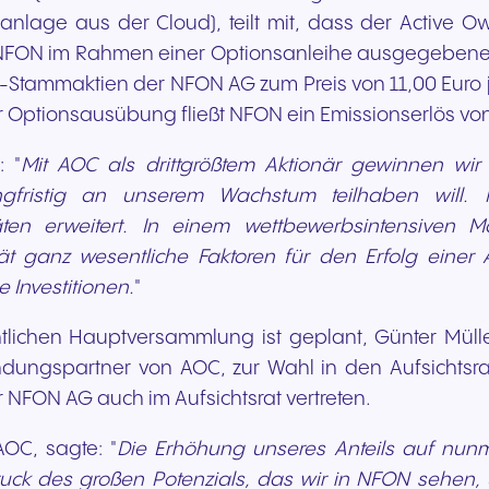
nlage aus der Cloud), teilt mit, dass der Active O
n NFON im Rahmen einer Optionsanleihe ausgegebene
mmaktien der NFON AG zum Preis von 11,00 Euro je Akt
Optionsausübung fließt NFON ein Emissionserlös von 
 "
Mit AOC als drittgrößtem Aktionär gewinnen wir 
ngfristig an unserem Wachstum teilhaben will. 
en erweitert. In einem wettbewerbsintensiven Ma
ität ganz wesentliche Faktoren für den Erfolg ein
 Investitionen.
"
ntlichen Hauptversammlung ist geplant, Günter Müll
ungspartner von AOC, zur Wahl in den Aufsichtsrat
 NFON AG auch im Aufsichtsrat vertreten.
OC, sagte: "
Die Erhöhung unseres Anteils auf nu
sdruck des großen Potenzials, das wir in NFON sehe