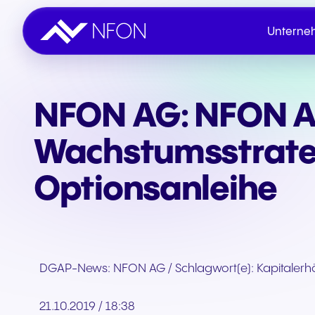
Unterne
NFON AG: NFON AG
Unternehmen
Innovation
Nachhaltigkeit & ESG
IR-Übersicht
Kontaktieren Sie NFON
Wachstumsstrate
Aktie
Optionsanleihe
Veröffentlichungen
DGAP-News: NFON AG / Schlagwort(e): Kapitaler
Veranstaltungen
21.10.2019 / 18:38