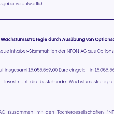
ausgeber verantwortlich.
+49 8000 – 63 66 24
+49 800 63 66 555
t Wachstumsstrategie durch Ausübung von Options
neue Inhaber-Stammaktien der NFON AG aus Optionsanl
uf insgesamt 15.055.569,00 Euro eingeteilt in 15.055
it Investment die bestehende Wachstumsstrategie 
 (zusammen mit den Tochtergesellschaften "NFO