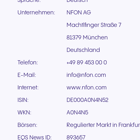
Sprache:
Deutsch
Unternehmen:
NFON AG
Machtlfinger Straße 7
81379 München
Deutschland
Telefon:
+49 89 453 00 0
E-Mail:
info@nfon.com
Internet:
www.nfon.com
ISIN:
DE000A0N4N52
WKN:
A0N4N5
Börsen:
Regulierter Markt in Frankfu
EQS News ID:
893657