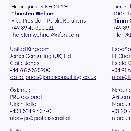
Headquarter NFON AG
Deutsc
Thorsten Wehner
100ze
Vice President Public Relations
Timm 
+49 89 45 300 121
+49 89 
thorsten.wehner@nfon.com
nfon@
United Kingdom
Españ
Jones Consulting (UK) Ltd
LF Cha
Claire Jones
Estela 
+44 7826 528900
+34 91 5
claire.jones@jonesconsulting.co.uk
nfon@l
Österreich
Nederl
PRofessional
Axicom
Ulrich Taller
Marcus 
+43 1 524 97 07-0
+31 20 
nfon-pr@professional.at
marcus