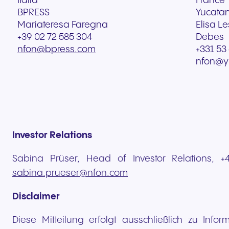
Italia
France
BPRESS
Yucata
Mariateresa Faregna
Elisa Le
+39 02 72 585 304
Debes
nfon@bpress.com
+331 53 
nfon@y
Investor Relations
Sabina Prüser, Head of Investor Relations, 
sabina.prueser@nfon.com
Disclaimer
Diese Mitteilung erfolgt ausschließlich zu Info