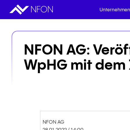
Unternehme
it
Veröffentlichungen
NFON AG: Veröf
ikation
ne
IR-News
enz
nance
Finanzberichte
WpHG mit dem Z
ge
Download Centre
botario-Verschmelzung
NFON AG