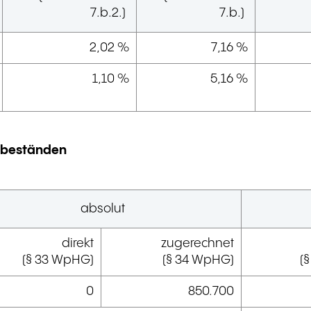
7.b.2.)
7.b.)
2,02 %
7,16 %
1,10 %
5,16 %
tsbeständen
absolut
direkt
zugerechnet
(§ 33 WpHG)
(§ 34 WpHG)
(
0
850.700