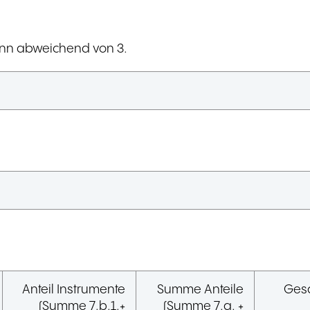
enn abweichend von 3.
:
Anteil Instrumente
Summe Anteile
Gesa
(Summe 7.b.1.+
(Summe 7.a. +