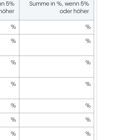
enn 5%
Summe in %, wenn 5%
höher
oder höher
%
%
%
%
%
%
%
%
%
%
%
%
%
%